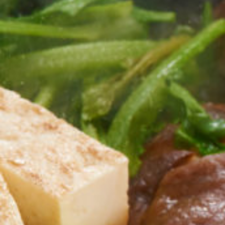
情報サイト掲載用やメニューブック・ＳＮＳ用の写真の良し
悪しが、売上に直結することを身にしみて感じていると思い
ます。店舗数が多ければプロのカメラマンに撮影依頼するこ
ともできますが、１店舗ではそうもいきません。 撮影支援
ドットコムの運営会社スタジオライトワークスは長年、料理
写真にも取組んでまいりました。単に美しいだけではなく美
味しさまで伝えることができる撮影ノウハウをご提供いたし
ます。御社の業種に最適なライティング方法・撮影方法を、
お手持ちの機材を生かしできるだけ出費を抑えた形でご提案
いたします。
１５万円パックコース
（機材購入費・必要経費含まず、税別）