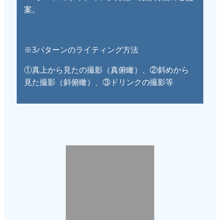
案。
※3パターンのライティング方法
①真上から見たの撮影（真俯瞰）、②斜めから
見た撮影（斜俯瞰）、③ドリンクの撮影等