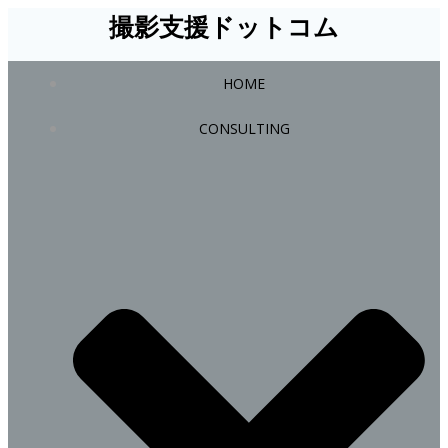
コ
撮影支援ドットコム
ン
テ
HOME
ン
ツ
CONSULTING
へ
ス
キ
ッ
プ